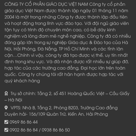
CÔNG TY CỔ PHẦN GIÁO DỤC VIỆT NAM Công ty cổ phần
giáo dục Việt Nam được thành lập ngày 01 tháng 11 năm
2004 là một trong những Công ty được thành lập đầu tiên
và hoạt động trong lĩnh vực đào tạo. Với đội ngũ giáo viên
tận tụy có trình độ chuyên môn cao, có bề dày kinh
nghiệm và lòng đam mê nghề nghiệp, Công ty đã có nhiều
đóng góp lớn trong sự nghiệp Giáo dục & Đào tạo của Hà
Nội, Hải Phòng, Đà Nẵng, TP Hồ Chí Minh và các tỉnh lân
cận…Chính vì vậy, công ty đã tạo được vị thế, uy tín nhất
định trong khu vực. Và đã nhận được rất nhiều sự giúp đỡ,
hợp tác của các trường cao đẳng, Đại học lớn trên toàn
quốc. Công ty chúng tôi rất hân hạnh được hợp tác với
quý khách hàng
Trụ sở chính: Tầng 2, số 451 Hoàng Quốc Việt – Cầu Giấy
– Hà Nội
VPTS: Nhà B, Tầng 2, Phòng B203, Trường Cao đẳng
Duyên hải- 156/109 Quán Trữ, Kiến An, Hải Phòng
0969 86 86 44
0902 86 86 84 / 0938 86 86 50