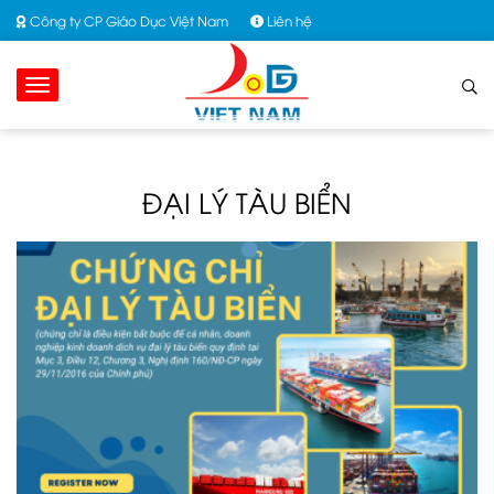
Công ty CP Giáo Dục Việt Nam
Liên hệ
ĐẠI LÝ TÀU BIỂN