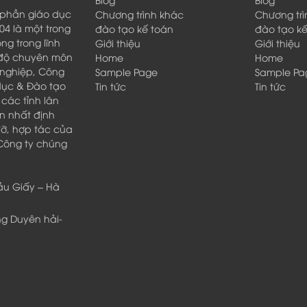
phần giáo dục
Chương trình khác
Chương tr
4 là một trong
đào tạo kế toán
đào tạo k
g trong lĩnh
Giới thiệu
Giới thiệu
h độ chuyên môn
Home
Home
 nghiệp, Công
Sample Page
Sample Pa
 dục & Đào tạo
Tin tức
Tin tức
các tỉnh lân
ín nhất định
đỡ, hợp tác của
 Công ty chúng
Cầu Giấy – Hà
ng Duyên hải-