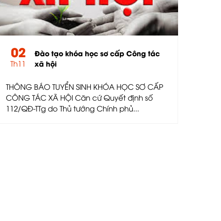
02
Đào tạo khóa học sơ cấp Công tác
Th11
xã hội
THÔNG BÁO TUYỂN SINH KHÓA HỌC SƠ CẤP
CÔNG TÁC XÃ HỘI Căn cứ Quyết định số
112/QĐ-TTg do Thủ tướng Chính phủ...