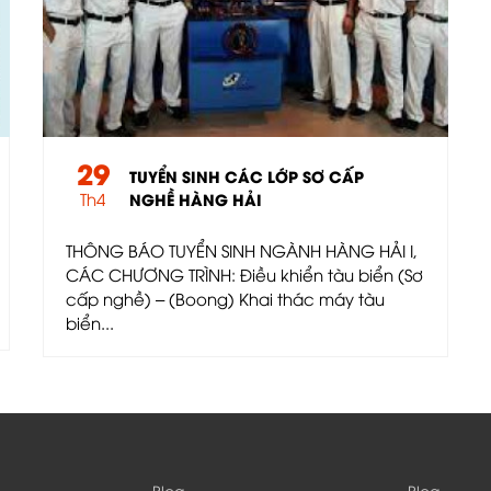
29
TUYỂN SINH CÁC LỚP SƠ CẤP
Th4
NGHỀ HÀNG HẢI
THÔNG BÁO TUYỂN SINH NGÀNH HÀNG HẢI I,
CÁC CHƯƠNG TRÌNH: Điều khiển tàu biển (Sơ
cấp nghề) – (Boong) Khai thác máy tàu
biển...
Blog
Blog