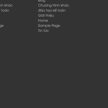
ình khác
Chương trình khác
ế toán
đào tạo kế toán
Giới thiệu
Home
ge
Sample Page
Tin tức