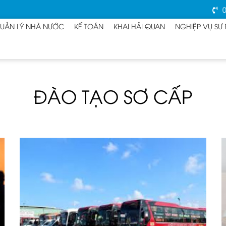
0
UẢN LÝ NHÀ NƯỚC
KẾ TOÁN
KHAI HẢI QUAN
NGHIỆP VỤ SƯ
ĐÀO TẠO SƠ CẤP