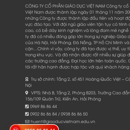
CÔNG TY CỔ PHẦN GIÁO DỤC VIỆT NAM Công ty cổ 
Việt Nam được thành lập ngày 01 tháng 11 năm 200
những Công ty được thành lập đầu tiên và hoạt độn
vực đào tạo. Với đội ngũ giáo viên tận tụy có trìn
cao, có bề dày kinh nghiệm và lòng đam mê nghề
ty đã có nhiều đóng góp lớn trong sự nghiệp Giáo
của Hà Nội, Hải Phòng, Đà Nẵng, TP Hồ Chí Minh và 
cận…Chính vì vậy, công ty đã tạo được vị thế, uy t
trong khu vực. Và đã nhận được rất nhiều sự giúp 
các trường cao đẳng, Đại học lớn trên toàn quốc.
tôi rất hân hạnh được hợp tác với quý khách hàng
Trụ sở chính: Tầng 2, số 451 Hoàng Quốc Việt – 
Nội
VPTS: Nhà B, Tầng 2, Phòng B203, Trường Cao đẳ
156/109 Quán Trữ, Kiến An, Hải Phòng
0969 86 86 44
0902 86 86 84 / 0938 86 86 50
huent@giaoducvietnam.edu.vn