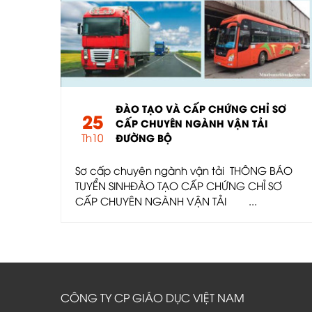
ĐÀO TẠO VÀ CẤP CHỨNG CHỈ SƠ
25
CẤP CHUYÊN NGÀNH VẬN TẢI
Th10
ĐƯỜNG BỘ
Sơ cấp chuyên ngành vận tải THÔNG BÁO
TUYỂN SINHĐÀO TẠO CẤP CHỨNG CHỈ SƠ
CẤP CHUYÊN NGÀNH VẬN TẢI ...
CÔNG TY CP GIÁO DỤC VIỆT NAM