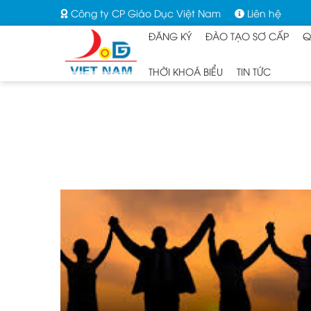
Công ty CP Giáo Dục Việt Nam
Liên hệ
ĐĂNG KÝ
ĐÀO TẠO SƠ CẤP
Q
THỜI KHOÁ BIỂU
TIN TỨC