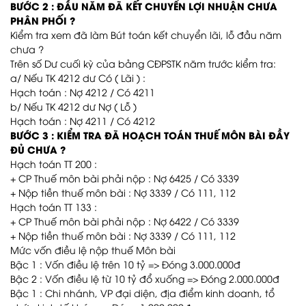
BƯỚC 2 : ĐẦU NĂM ĐÃ KẾT CHUYỂN LỢI NHUẬN CHƯA
PHÂN PHỐI ?
Kiểm tra xem đã làm Bút toán kết chuyển lãi, lỗ đầu năm
chưa ?
Trên số Dư cuối kỳ của bảng CĐPSTK năm trước kiểm tra:
a/ Nếu TK 4212 dư Có ( Lãi ) :
Hạch toán : Nợ 4212 / Có 4211
b/ Nếu TK 4212 dư Nợ ( Lỗ )
Hạch toán : Nợ 4211 / Có 4212
BƯỚC 3 : KIỂM TRA ĐÃ HOẠCH TOÁN THUẾ MÔN BÀI ĐẦY
ĐỦ CHƯA ?
Hạch toán TT 200 :
+ CP Thuế môn bài phải nộp : Nợ 6425 / Có 3339
+ Nộp tiền thuế môn bài : Nợ 3339 / Có 111, 112
Hạch toán TT 133 :
+ CP Thuế môn bài phải nộp : Nợ 6422 / Có 3339
+ Nộp tiền thuế môn bài : Nợ 3339 / Có 111, 112
Mức vốn điều lệ nộp thuế Môn bài
Bậc 1 : Vốn điều lệ trên 10 tỷ => Đóng 3.000.000đ
Bậc 2 : Vốn điều lệ từ 10 tỷ đổ xuống => Đóng 2.000.000đ
Bậc 1 : Chi nhánh, VP đại diện, địa điểm kinh doanh, tổ