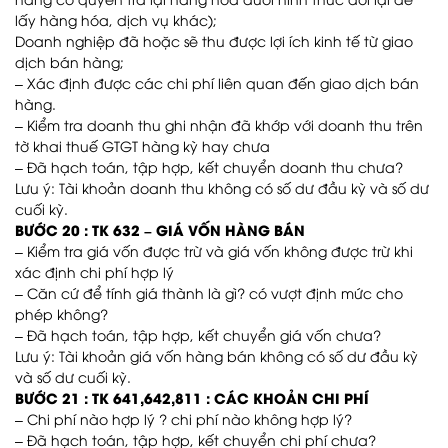
lấy hàng hóa, dịch vụ khác);
Doanh nghiệp đã hoặc sẽ thu được lợi ích kinh tế từ giao
dịch bán hàng;
– Xác định được các chi phí liên quan đến giao dịch bán
hàng.
– Kiểm tra doanh thu ghi nhận đã khớp với doanh thu trên
tờ khai thuế GTGT hàng kỳ hay chưa
– Đã hạch toán, tập hợp, kết chuyển doanh thu chưa?
Lưu ý: Tài khoản doanh thu không có số dư đầu kỳ và số dư
cuối kỳ.
BƯỚC 20 : TK 632 – GIÁ VỐN HÀNG BÁN
– Kiểm tra giá vốn được trừ và giá vốn không được trừ khi
xác định chi phí hợp lý
– Căn cứ để tính giá thành là gì? có vượt định mức cho
phép không?
– Đã hạch toán, tập hợp, kết chuyển giá vốn chưa?
Lưu ý: Tài khoản giá vốn hàng bán không có số dư đầu kỳ
và số dư cuối kỳ.
BƯỚC 21 : TK 641,642,811 : CÁC KHOẢN CHI PHÍ
– Chi phí nào hợp lý ? chi phí nào không hợp lý?
– Đã hạch toán, tập hợp, kết chuyển chi phí chưa?