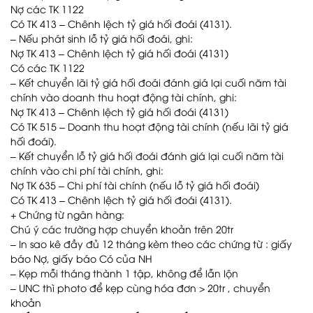
Nợ các TK 1122
Có TK 413 – Chênh lệch tỷ giá hối đoái (4131).
– Nếu phát sinh lỗ tỷ giá hối đoái, ghi:
Nợ TK 413 – Chênh lệch tỷ giá hối đoái (4131)
Có các TK 1122
– Kết chuyển lãi tỷ giá hối đoái đánh giá lại cuối năm tài
chính vào doanh thu hoạt động tài chính, ghi:
Nợ TK 413 – Chênh lệch tỷ giá hối đoái (4131)
Có TK 515 – Doanh thu hoạt động tài chính (nếu lãi tỷ giá
hối đoái).
– Kết chuyển lỗ tỷ giá hối đoái đánh giá lại cuối năm tài
chính vào chi phí tài chính, ghi:
Nợ TK 635 – Chi phí tài chính (nếu lỗ tỷ giá hối đoái)
Có TK 413 – Chênh lệch tỷ giá hối đoái (4131).
+ Chứng từ ngân hàng:
Chú ý các trường hợp chuyển khoản trên 20tr
– In sao kê đầy đủ 12 tháng kèm theo các chứng từ : giấy
báo Nợ, giấy báo Có của NH
– Kẹp mỗi tháng thành 1 tập, không để lẫn lộn
– UNC thì photo để kẹp cùng hóa đơn > 20tr , chuyển
khoản