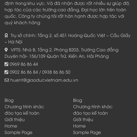
định trong khu vực. Và đã nhận được rất nhiều sự giúp đỡ,
hợp tác của các trường cao đẳng, Đại học lớn trên toàn
quốc. Công ty chúng tôi rất hân hạnh được hợp tác với
quý khách hàng
Trụ sở chính: Tầng 2, số 451 Hoàng Quốc Việt – Cầu Giấy
– Hà Nội
VPTS: Nhà B, Tầng 2, Phòng B203, Trường Cao đẳng
Duyên hải- 156/109 Quán Trữ, Kiến An, Hải Phòng
0969 86 86 44
0902 86 86 84 / 0938 86 86 50
huent@giaoducvietnam.edu.vn
Blog
Blog
Chương trình khác
Chương trình khác
đào tạo kế toán
đào tạo kế toán
Giới thiệu
Giới thiệu
Home
Home
Sample Page
Sample Page