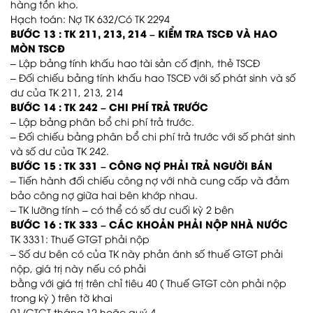
hàng tồn kho.
Hạch toán: Nợ TK 632/Có TK 2294
BƯỚC 13 : TK 211, 213, 214 – KIỂM TRA TSCĐ VÀ HAO
MÒN TSCĐ
– Lập bảng tính khấu hao tài sản cố định, thẻ TSCĐ
– Đối chiếu bảng tính khấu hao TSCĐ với số phát sinh và số
dư của TK 211, 213, 214
BƯỚC 14 : TK 242 – CHI PHÍ TRẢ TRƯỚC
– Lập bảng phân bổ chi phí trả trước.
– Đối chiếu bảng phân bổ chi phí trả trước với số phát sinh
và số dư của TK 242.
BƯỚC 15 : TK 331 – CÔNG NỢ PHẢI TRẢ NGƯỜI BÁN
– Tiến hành đối chiếu công nợ với nhà cung cấp và đảm
bảo công nợ giữa hai bên khớp nhau.
– TK lưỡng tính – có thể có số dư cuối kỳ 2 bên
BƯỚC 16 : TK 333 – CÁC KHOẢN PHẢI NỘP NHÀ NƯỚC
TK 3331: Thuế GTGT phải nộp
– Số dư bên có của TK này phản ánh số thuế GTGT phải
nộp, giá trị này nếu có phải
bằng với giá trị trên chỉ tiêu 40 ( Thuế GTGT còn phải nộp
trong kỳ ) trên tờ khai
01/GTGT tháng 12 hoặc quý 4.