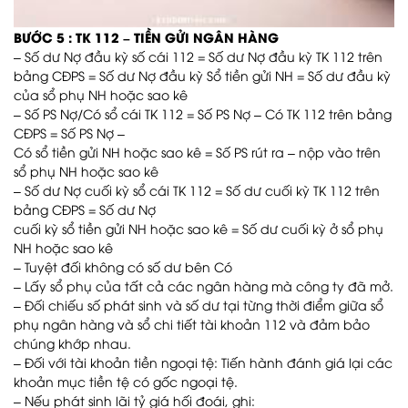
BƯỚC 5 : TK 112 – TIỀN GỬI NGÂN HÀNG
– Số dư Nợ đầu kỳ số cái 112 = Số dư Nợ đầu kỳ TK 112 trên
bảng CĐPS = Số dư Nợ đầu kỳ Sổ tiền gửi NH = Số dư đầu kỳ
của sổ phụ NH hoặc sao kê
– Số PS Nợ/Có sổ cái TK 112 = Số PS Nợ – Có TK 112 trên bảng
CĐPS = Số PS Nợ –
Có sổ tiền gửi NH hoặc sao kê = Số PS rút ra – nộp vào trên
sổ phụ NH hoặc sao kê
– Số dư Nợ cuối kỳ sổ cái TK 112 = Số dư cuối kỳ TK 112 trên
bảng CĐPS = Số dư Nợ
cuối kỳ sổ tiền gửi NH hoặc sao kê = Số dư cuối kỳ ở sổ phụ
NH hoặc sao kê
– Tuyệt đối không có số dư bên Có
– Lấy sổ phụ của tất cả các ngân hàng mà công ty đã mở.
– Đối chiếu số phát sinh và số dư tại từng thời điểm giữa sổ
phụ ngân hàng và sổ chi tiết tài khoản 112 và đảm bảo
chúng khớp nhau.
– Đối với tài khoản tiền ngoại tệ: Tiến hành đánh giá lại các
khoản mục tiền tệ có gốc ngoại tệ.
– Nếu phát sinh lãi tỷ giá hối đoái, ghi: