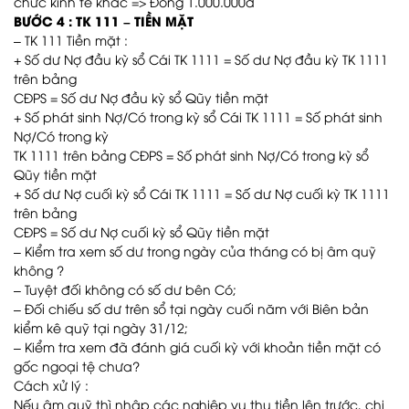
chức kinh tế khác => Đóng 1.000.000đ
BƯỚC 4 : TK 111 – TIỀN MẶT
– TK 111 Tiền mặt :
+ Số dư Nợ đầu kỳ sổ Cái TK 1111 = Số dư Nợ đầu kỳ TK 1111
trên bảng
CĐPS = Số dư Nợ đầu kỳ sổ Qũy tiền mặt
+ Số phát sinh Nợ/Có trong kỳ sổ Cái TK 1111 = Số phát sinh
Nợ/Có trong kỳ
TK 1111 trên bảng CĐPS = Số phát sinh Nợ/Có trong kỳ sổ
Qũy tiền mặt
+ Số dư Nợ cuối kỳ sổ Cái TK 1111 = Số dư Nợ cuối kỳ TK 1111
trên bảng
CĐPS = Số dư Nợ cuối kỳ sổ Qũy tiền mặt
– Kiểm tra xem số dư trong ngày của tháng có bị âm quỹ
không ?
– Tuyệt đối không có số dư bên Có;
– Đối chiếu số dư trên sổ tại ngày cuối năm với Biên bản
kiểm kê quỹ tại ngày 31/12;
– Kiểm tra xem đã đánh giá cuối kỳ với khoản tiền mặt có
gốc ngoại tệ chưa?
Cách xử lý :
Nếu âm quỹ thì nhập các nghiệp vụ thu tiền lên trước, chi