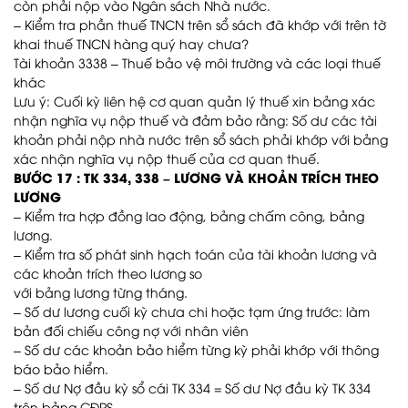
còn phải nộp vào Ngân sách Nhà nước.
– Kiểm tra phần thuế TNCN trên sổ sách đã khớp với trên tờ
khai thuế TNCN hàng quý hay chưa?
Tài khoản 3338 – Thuế bảo vệ môi trường và các loại thuế
khác
Lưu ý: Cuối kỳ liên hệ cơ quan quản lý thuế xin bảng xác
nhận nghĩa vụ nộp thuế và đảm bảo rằng: Số dư các tài
khoản phải nộp nhà nước trên sổ sách phải khớp với bảng
xác nhận nghĩa vụ nộp thuế của cơ quan thuế.
BƯỚC 17 : TK 334, 338 – LƯƠNG VÀ KHOẢN TRÍCH THEO
LƯƠNG
– Kiểm tra hợp đồng lao động, bảng chấm công, bảng
lương.
– Kiểm tra số phát sinh hạch toán của tài khoản lương và
các khoản trích theo lương so
với bảng lương từng tháng.
– Số dư lương cuối kỳ chưa chi hoặc tạm ứng trước: làm
bản đối chiếu công nợ với nhân viên
– Số dư các khoản bảo hiểm từng kỳ phải khớp với thông
báo bảo hiểm.
– Số dư Nợ đầu kỳ sổ cái TK 334 = Số dư Nợ đầu kỳ TK 334
trên bảng CĐPS