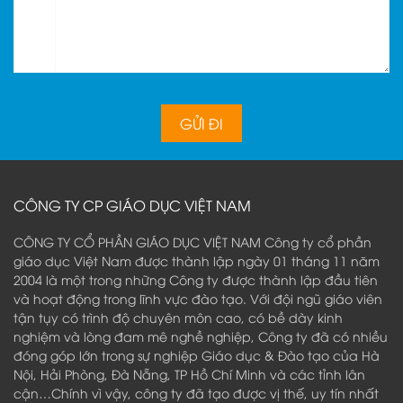
CÔNG TY CP GIÁO DỤC VIỆT NAM
CÔNG TY CỔ PHẦN GIÁO DỤC VIỆT NAM Công ty cổ phần
giáo dục Việt Nam được thành lập ngày 01 tháng 11 năm
2004 là một trong những Công ty được thành lập đầu tiên
và hoạt động trong lĩnh vực đào tạo. Với đội ngũ giáo viên
tận tụy có trình độ chuyên môn cao, có bề dày kinh
nghiệm và lòng đam mê nghề nghiệp, Công ty đã có nhiều
đóng góp lớn trong sự nghiệp Giáo dục & Đào tạo của Hà
Nội, Hải Phòng, Đà Nẵng, TP Hồ Chí Minh và các tỉnh lân
cận…Chính vì vậy, công ty đã tạo được vị thế, uy tín nhất