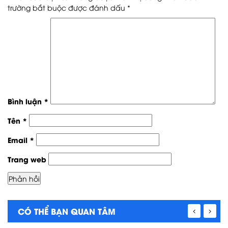
trường bắt buộc được đánh dấu
*
Bình luận
*
Tên
*
Email
*
Trang web
CÓ THỂ BẠN QUAN TÂM