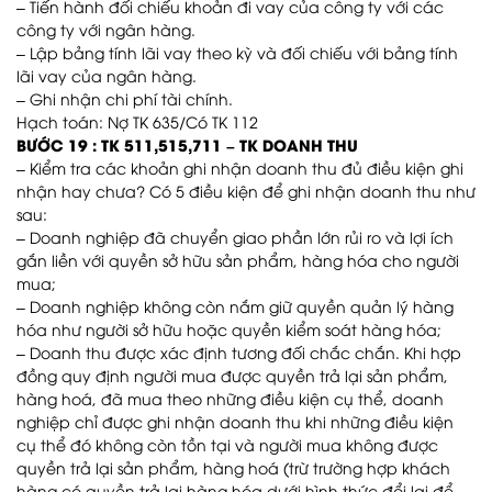
– Tiến hành đối chiếu khoản đi vay của công ty với các
công ty với ngân hàng.
– Lập bảng tính lãi vay theo kỳ và đối chiếu với bảng tính
lãi vay của ngân hàng.
– Ghi nhận chi phí tài chính.
Hạch toán: Nợ TK 635/Có TK 112
BƯỚC 19 : TK 511,515,711 – TK DOANH THU
– Kiểm tra các khoản ghi nhận doanh thu đủ điều kiện ghi
nhận hay chưa? Có 5 điều kiện để ghi nhận doanh thu như
sau:
– Doanh nghiệp đã chuyển giao phần lớn rủi ro và lợi ích
gắn liền với quyền sở hữu sản phẩm, hàng hóa cho người
mua;
– Doanh nghiệp không còn nắm giữ quyền quản lý hàng
hóa như người sở hữu hoặc quyền kiểm soát hàng hóa;
– Doanh thu được xác định tương đối chắc chắn. Khi hợp
đồng quy định người mua được quyền trả lại sản phẩm,
hàng hoá, đã mua theo những điều kiện cụ thể, doanh
nghiệp chỉ được ghi nhận doanh thu khi những điều kiện
cụ thể đó không còn tồn tại và người mua không được
quyền trả lại sản phẩm, hàng hoá (trừ trường hợp khách
hàng có quyền trả lại hàng hóa dưới hình thức đổi lại để