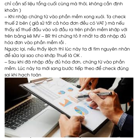
chỉ cần số liệu tổng cuối cùng mà thôi, không cần định
khoản )
– Khi nhập chứng từ vào phần mềm xong xuôi. Ta check
thuế 2 bên ( giả sử tất cả hóa đơn đều có VAT ) mà nếu
thấy số thuế đầu vào và đầu ra trên phần mềm khớp với
trên bảng kê MV – BR thì chứng tỏ ít nhất ta đã nhập đủ
hóa đơn vào phần mềm rồi .
Ngược lại, nếu thấy lệch thì lúc này ta đi tìm nguyên nhân
để sửa lại sao cho khớp Thuế là OK .
– Sau khi đã nhập đầy đủ hóa đơn, chứng từ vào phần
mềm. Lúc này ta mới sang bước tiếp theo để check đúng
sai khi hạch toán