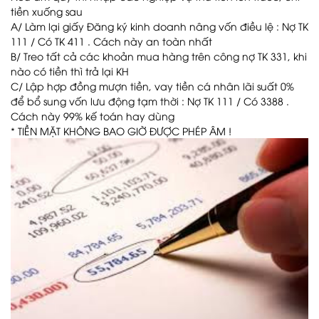
tiền xuống sau
A/ Làm lại giấy Đăng ký kinh doanh nâng vốn điều lệ : Nợ TK
111 / Có TK 411 . Cách này an toàn nhất
B/ Treo tất cả các khoản mua hàng trên công nợ TK 331, khi
nào có tiền thì trả lại KH
C/ Lập hợp đồng mượn tiền, vay tiền cá nhân lãi suất 0%
để bổ sung vốn lưu động tạm thời : Nợ TK 111 / Có 3388 .
Cách này 99% kế toán hay dùng
* TIỀN MẶT KHÔNG BAO GIỜ ĐƯỢC PHÉP ÂM !