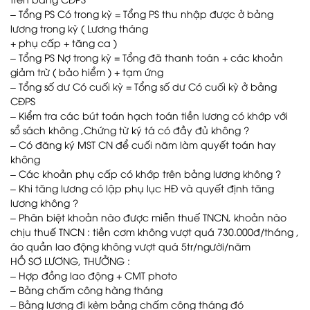
– Tổng PS Có trong kỳ = Tổng PS thu nhập được ở bảng
lương trong kỳ ( Lương tháng
+ phụ cấp + tăng ca )
– Tổng PS Nợ trong kỳ = Tổng đã thanh toán + các khoản
giảm trừ ( bảo hiểm ) + tạm ứng
– Tổng số dư Có cuối kỳ = Tổng số dư Có cuối kỳ ở bảng
CĐPS
– Kiểm tra các bút toán hạch toán tiền lương có khớp với
sổ sách không ,Chứng từ ký tá có đầy đủ không ?
– Có đăng ký MST CN để cuối năm làm quyết toán hay
không
– Các khoản phụ cấp có khớp trên bảng lương không ?
– Khi tăng lương có lập phụ lục HĐ và quyết định tăng
lương không ?
– Phân biệt khoản nào được miễn thuế TNCN, khoản nào
chịu thuế TNCN : tiền cơm không vượt quá 730.000đ/tháng ,
áo quần lao động không vượt quá 5tr/người/năm
HỒ SƠ LƯƠNG, THƯỞNG :
– Hợp đồng lao động + CMT photo
– Bảng chấm công hàng tháng
– Bảng lương đi kèm bảng chấm công tháng đó