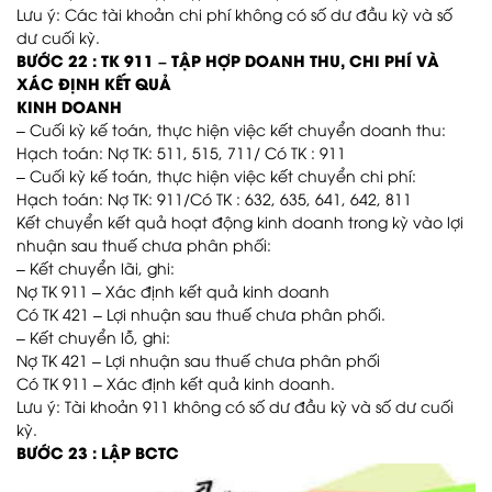
Lưu ý: Các tài khoản chi phí không có số dư đầu kỳ và số
dư cuối kỳ.
BƯỚC 22 : TK 911 – TẬP HỢP DOANH THU, CHI PHÍ VÀ
XÁC ĐỊNH KẾT QUẢ
KINH DOANH
– Cuối kỳ kế toán, thực hiện việc kết chuyển doanh thu:
Hạch toán: Nợ TK: 511, 515, 711/ Có TK : 911
– Cuối kỳ kế toán, thực hiện việc kết chuyển chi phí:
Hạch toán: Nợ TK: 911/Có TK : 632, 635, 641, 642, 811
Kết chuyển kết quả hoạt động kinh doanh trong kỳ vào lợi
nhuận sau thuế chưa phân phối:
– Kết chuyển lãi, ghi:
Nợ TK 911 – Xác định kết quả kinh doanh
Có TK 421 – Lợi nhuận sau thuế chưa phân phối.
– Kết chuyển lỗ, ghi:
Nợ TK 421 – Lợi nhuận sau thuế chưa phân phối
Có TK 911 – Xác định kết quả kinh doanh.
Lưu ý: Tài khoản 911 không có số dư đầu kỳ và số dư cuối
kỳ.
BƯỚC 23 : LẬP BCTC