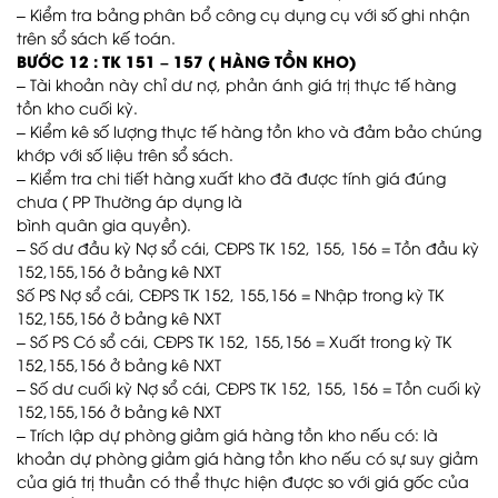
– Kiểm tra bảng phân bổ công cụ dụng cụ với số ghi nhận
trên sổ sách kế toán.
BƯỚC 12 : TK 151 – 157 ( HÀNG TỒN KHO)
– Tài khoản này chỉ dư nợ, phản ánh giá trị thực tế hàng
tồn kho cuối kỳ.
– Kiểm kê số lượng thực tế hàng tồn kho và đảm bảo chúng
khớp với số liệu trên sổ sách.
– Kiểm tra chi tiết hàng xuất kho đã được tính giá đúng
chưa ( PP Thường áp dụng là
bình quân gia quyền).
– Số dư đầu kỳ Nợ sổ cái, CĐPS TK 152, 155, 156 = Tồn đầu kỳ
152,155,156 ở bảng kê NXT
Số PS Nợ sổ cái, CĐPS TK 152, 155,156 = Nhập trong kỳ TK
152,155,156 ở bảng kê NXT
– Số PS Có sổ cái, CĐPS TK 152, 155,156 = Xuất trong kỳ TK
152,155,156 ở bảng kê NXT
– Số dư cuối kỳ Nợ sổ cái, CĐPS TK 152, 155, 156 = Tồn cuối kỳ
152,155,156 ở bảng kê NXT
– Trích lập dự phòng giảm giá hàng tồn kho nếu có: là
khoản dự phòng giảm giá hàng tồn kho nếu có sự suy giảm
của giá trị thuần có thể thực hiện được so với giá gốc của