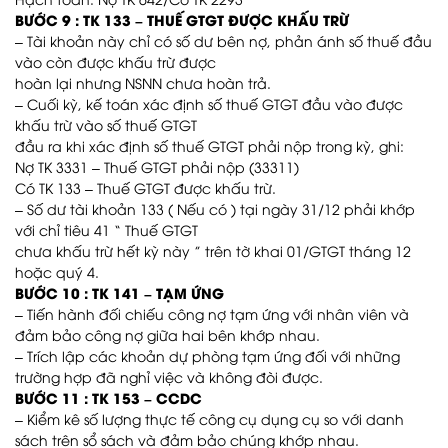
BƯỚC 9 : TK 133 – THUẾ GTGT ĐƯỢC KHẤU TRỪ
– Tài khoản này chỉ có số dư bên nợ, phản ánh số thuế đầu
vào còn được khấu trừ được
hoàn lại nhưng NSNN chưa hoàn trả.
– Cuối kỳ, kế toán xác định số thuế GTGT đầu vào được
khấu trừ vào số thuế GTGT
đầu ra khi xác định số thuế GTGT phải nộp trong kỳ, ghi:
Nợ TK 3331 – Thuế GTGT phải nộp (33311)
Có TK 133 – Thuế GTGT được khấu trừ.
– Số dư tài khoản 133 ( Nếu có ) tại ngày 31/12 phải khớp
với chỉ tiêu 41 “ Thuế GTGT
chưa khấu trừ hết kỳ này ” trên tờ khai 01/GTGT tháng 12
hoặc quý 4.
BƯỚC 10 : TK 141 – TẠM ỨNG
– Tiến hành đối chiếu công nợ tạm ứng với nhân viên và
đảm bảo công nợ giữa hai bên khớp nhau.
– Trích lập các khoản dự phòng tạm ứng đối với những
trường hợp đã nghỉ việc và không đòi được.
BƯỚC 11 : TK 153 – CCDC
– Kiểm kê số lượng thực tế công cụ dụng cụ so với danh
sách trên sổ sách và đảm bảo chúng khớp nhau.