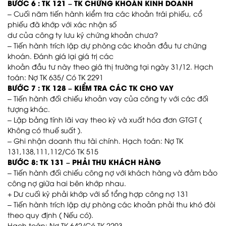
BƯỚC 6 : TK 121 – TK CHỨNG KHOÁN KINH DOANH
– Cuối năm tiến hành kiểm tra các khoản trái phiếu, cổ
phiếu đã khớp với xác nhận số
dư của công ty lưu ký chứng khoản chưa?
– Tiến hành trích lập dự phòng các khoản đầu tư chứng
khoán. Đánh giá lại giá trị các
khoản đầu tư này theo giá thị trường tại ngày 31/12. Hạch
toán: Nợ TK 635/ Có TK 2291
BƯỚC 7 : TK 128 – KIỂM TRA CÁC TK CHO VAY
– Tiến hành đối chiếu khoản vay của công ty với các đối
tượng khác.
– Lập bảng tính lãi vay theo kỳ và xuất hóa đơn GTGT (
Không có thuế suất ).
– Ghi nhận doanh thu tài chính. Hạch toán: Nợ TK
131,138,111,112/Có TK 515
BƯỚC 8: TK 131 – PHẢI THU KHÁCH HÀNG
– Tiến hành đối chiếu công nợ với khách hàng và đảm bảo
công nợ giữa hai bên khớp nhau.
+ Dư cuối kỳ phải khớp với sổ tổng hợp công nợ 131
– Tiến hành trích lập dự phòng các khoản phải thu khó đòi
theo quy định ( Nếu có).
Hạch toán: Nợ TK 642/Có TK 2293