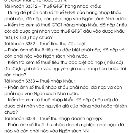
Tài khoản 33312 – Thuế GTGT hàng nhập khẩu:
– Dùng để phản ánh số thuế GTGT của hàng nhập khẩu
phải nộp, đã nộp, còn phải nộp vào Ngân sách Nhà nước.
– Kiểm tra xem số thuế GTGT hàng nhập khẩu đã nộp ( nếu
có) đã được ghi nhận vào thuế GTGT đầu vào được khấu
trừ ( TK 133 ) hay chưa?
Tài khoản 3332 – Thuế tiêu thụ đặc biệt:
– Phản ánh số thuế tiêu thụ đặc biệt phải nộp, đã nộp và
còn phải nộp vào Ngân sách Nhà nước.
– Kiểm tra xem số thuế tiêu thụ đặc biệt đã nộp ( nếu có)
đã được ghi nhận vào nguyên giá của hàng hóa hoặc tài
sản chưa?
Tài khoản 3333 – Thuế nhập khẩu:
– Phản ánh số thuế nhập khẩu phải nộp, đã nộp và còn
phải nộp vào Ngân sách Nhà nước.
– Kiểm tra xem số thuế nhập khẩu đã nộp ( nếu có) đã
được ghi nhận vào nguyên giá của hàng hóa hoặc tài sản
chưa?
Tài khoản 3334 – Thuế thu nhập doanh nghiệp:
– Phản ánh số thuế thu nhập doanh nghiệp phải nộp, đã
nộp và còn phải nộp vào Ngân sách NN