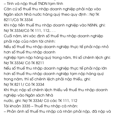
– Tính và nộp thuế TNDN tạm tính
Căn cứ số thuế thu nhập doanh nghiệp phải nộp vào
Ngân sách Nhà nước hàng quý theo quy định : Nợ TK
8211/Có TK 3334
Khi nộp tiền thuế thu nhập doanh nghiệp vào NSNN, ghi:
Nợ TK 3334/Có TK 111, 112,. . .
Cuối năm, khi xác định số thuế thu nhập doanh nghiệp
phải nộp của năm tài chính:
Nếu số thuế thu nhập doanh nghiệp thực tế phải nộp nhỏ
hơn số thuế thu nhập doanh
nghiệp tạm nộp hàng quý trong năm, thì số chênh lệch ghi:
Nợ TK 3334/ Có TK 8211
Nếu số thuế thu nhập doanh nghiệp thực tế phải nộp lớn
hơn số thuế thu nhập doanh nghiệp tạm nộp hàng quý
trong năm, thì số chênh lệch phải nộp thiếu, ghi:
Nợ TK 8211/ Có TK 3334
Khi thực nộp số chênh lệch thiếu về thuế thu nhập doanh
nghiệp vào Ngân sách Nhà
nước, ghi: Nợ TK 3334/ Có các TK 111, 112
Tài khoản 3335 – Thuế thu nhập cá nhân:
– Phản ánh số thuế thu nhập cá nhân phải nộp, đã nộp và