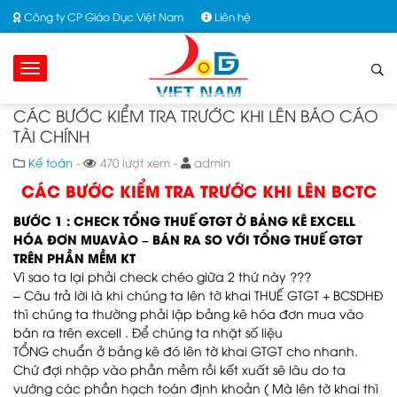
Công ty CP Giáo Dục Việt Nam
Liên hệ
CÁC BƯỚC KIỂM TRA TRƯỚC KHI LÊN BÁO CÁO
TÀI CHÍNH
Kế toán
-
470 lượt xem -
admin
CÁC BƯỚC KIỂM TRA TRƯỚC KHI LÊN BCTC
BƯỚC 1 : CHECK TỔNG THUẾ GTGT Ở BẢNG KÊ EXCELL
HÓA ĐƠN MUAVÀO – BÁN RA SO VỚI TỔNG THUẾ GTGT
TRÊN PHẦN MỀM KT
Vì sao ta lại phải check chéo giữa 2 thứ này ???
– Câu trả lời là khi chúng ta lên tờ khai THUẾ GTGT + BCSDHĐ
thì chúng ta thường phải lập bảng kê hóa đơn mua vào
bán ra trên excell . Để chúng ta nhặt số liệu
TỔNG chuẩn ở bảng kê đó lên tờ khai GTGT cho nhanh.
Chứ đợi nhập vào phần mềm rồi kết xuất sẽ lâu do ta
vướng các phần hạch toán định khoản ( Mà lên tờ khai thì