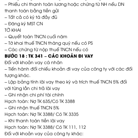
– Phiếu chi thanh toán lương hoặc chứng từ NH nếu DN
thanh toán bằng tiền gửi
– Tất cả có ký tá đầy đủ
– Đăng ký MST CN
TỜ KHAI
– Quyết toán TNCN cuối năm
– Tờ khai thuế TNCN tháng quý nếu có PS
– Các chứng từ nộp thuế TNCN nếu có
BƯỚC 18 : TK 341 – CÁC KHOẢN ĐI VAY
Đối với khoản vay cá nhân
– Tiến hành đối chiếu khoản đi vay của công ty với các đối
tượng khác.
– Lập bảng tính lãi vay theo kỳ và trích thuế TNCN 5% đối
với từng lần chi trả lãi vay
– Ghi nhận chi phí tài chính
Hạch toán: Nợ TK 635/Có TK 3388
– Ghi nhận thuế TNCN 5%
Hạch toán: Nợ TK 3388/ Có TK 3335
– Khi thanh toán tiền lãi vay
Hạch toán: Nợ TK 3388/ Có TK 111, 112
Đối với khoản vay của công ty khác: