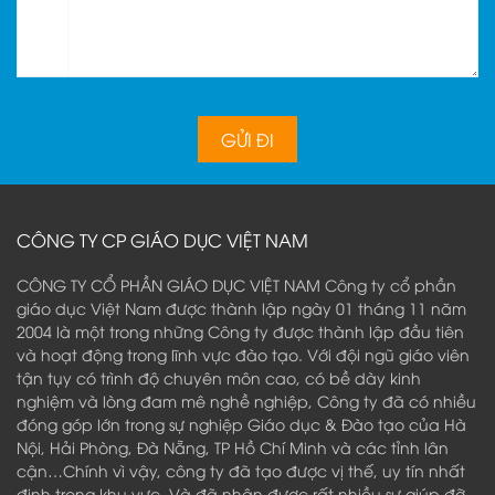
CÔNG TY CP GIÁO DỤC VIỆT NAM
CÔNG TY CỔ PHẦN GIÁO DỤC VIỆT NAM Công ty cổ phần
giáo dục Việt Nam được thành lập ngày 01 tháng 11 năm
2004 là một trong những Công ty được thành lập đầu tiên
và hoạt động trong lĩnh vực đào tạo. Với đội ngũ giáo viên
tận tụy có trình độ chuyên môn cao, có bề dày kinh
nghiệm và lòng đam mê nghề nghiệp, Công ty đã có nhiều
đóng góp lớn trong sự nghiệp Giáo dục & Đào tạo của Hà
Nội, Hải Phòng, Đà Nẵng, TP Hồ Chí Minh và các tỉnh lân
cận…Chính vì vậy, công ty đã tạo được vị thế, uy tín nhất
định trong khu vực. Và đã nhận được rất nhiều sự giúp đỡ,