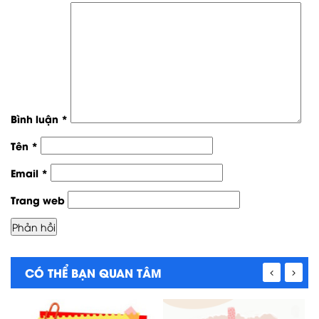
Bình luận
*
Tên
*
Email
*
Trang web
CÓ THỂ BẠN QUAN TÂM