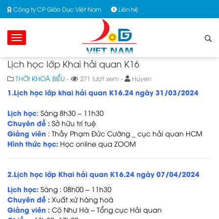
Công ty CP Giáo Dục Việt Nam
Liên hệ
Lịch học lớp Khai hải quan K16
THỜI KHOÁ BIỂU
-
271 lượt xem -
Huyen
1.Lịch học lớp khai hải quan K16.24 ngày 31/03/2024
Lịch học
: Sáng 8h30 – 11h30
Chuyên đề
:
Sở hữu trí tuệ
Giảng viên
:
Thầy Phạm Đức Cường _ cục hải quan HCM
Hình thức học:
Học online qua ZOOM
2.Lịch học lớp Khai hải quan K16.24 ngày 07/04/2024
Lịch học:
Sáng : 08h00 – 11h30
Chuyên đề :
Xuất xứ hàng hoá
Giảng viên :
Cô Như Hà – Tổng cục Hải quan