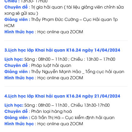
Chiều :
13h30- 17h00
Chuyên đề
:
Trị gía hải quan ( tài liệu giảng viên chỉnh sửa
xong sẽ gửi sau )
Giảng viên :
Thầy Phạm Đức Cường – Cục Hải quan Tp
HCM
Hình thức học
: Học online qua ZOOM
3.Lịch học lớp Khai hải quan K16.24 ngày 14/04/2024
Lịch học:
Sáng : 08h00 – 11h30 ; Chiều : 13h30 – 17h00
Chuyên đề
:
Pháp luật hải quan
Giảng viên :
Thầy Nguyễn Mạnh Hảo _ Tổng cục hải quan
Hình thức học
: Học online qua ZOOM
4.Lịch học lớp Khai hải quan K16.24 ngày 21/04/2024
Lịch học:
Sáng : 08h00 – 11h30 , Chiều 13h30-17h00
Chuyên đề
:
Phân loại hàng hoá
Giảng viên :
Cô Trần Thị Hà – Cục kiểm định hải quan
Hình thức học
: Học online qua ZOOM