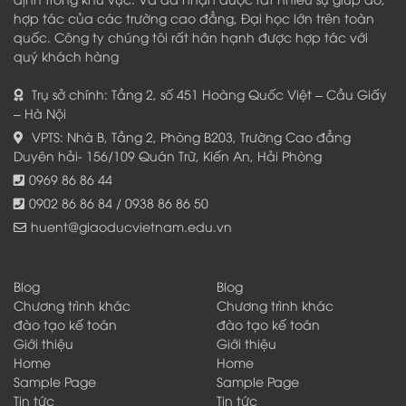
hợp tác của các trường cao đẳng, Đại học lớn trên toàn
quốc. Công ty chúng tôi rất hân hạnh được hợp tác với
quý khách hàng
Trụ sở chính: Tầng 2, số 451 Hoàng Quốc Việt – Cầu Giấy
– Hà Nội
VPTS: Nhà B, Tầng 2, Phòng B203, Trường Cao đẳng
Duyên hải- 156/109 Quán Trữ, Kiến An, Hải Phòng
0969 86 86 44
0902 86 86 84 / 0938 86 86 50
huent@giaoducvietnam.edu.vn
Blog
Blog
Chương trình khác
Chương trình khác
đào tạo kế toán
đào tạo kế toán
Giới thiệu
Giới thiệu
Home
Home
Sample Page
Sample Page
Tin tức
Tin tức